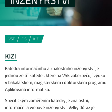
INŽENÝRSTVÍ
VŠE
FIS
KIZI
KIZI
Katedra informačního a znalostního inženýrství je
jednou ze tří kateder, které na VŠE zabezpečují výuku
v bakalářském, magisterském i doktorském programu
Aplikovaná informatika.
Specifickým zaměřením katedry je znalostní,
informační a webové inženýrství. Velký důraz je