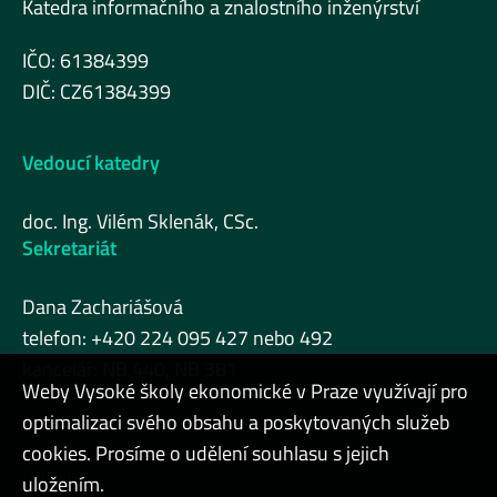
Katedra informačního a znalostního inženýrství
IČO: 61384399
DIČ: CZ61384399
Vedoucí katedry
doc. Ing. Vilém Sklenák, CSc.
Sekretariát
Dana Zachariášová
telefon: +420 224 095 427 nebo 492
kancelář: NB 440, NB 381
Weby Vysoké školy ekonomické v Praze využívají pro
optimalizaci svého obsahu a poskytovaných služeb
cookies. Prosíme o udělení souhlasu s jejich
Admin
uložením.