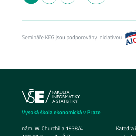
Semináře KEG jsou podporovány iniciativou
Vysoká škola ekonomická v Praze
nám. W. Churchilla 1938/4
Katedra 