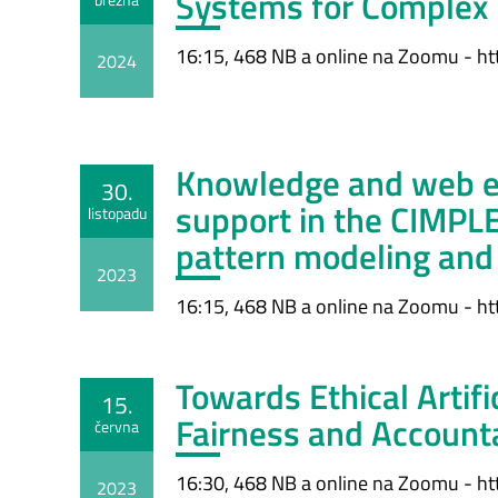
Systems for Complex
16:15, 468 NB a online na Zoomu - ht
2024
Knowledge and web eng
30.
support in the CIMPLE
listopadu
pattern modeling an
2023
16:15, 468 NB a online na Zoomu - ht
Towards Ethical Artifi
15.
Fairness and Accounta
června
16:30, 468 NB a online na Zoomu - ht
2023