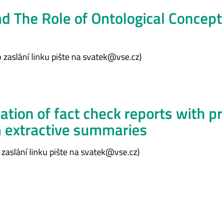
nd The Role of Ontological Concep
 zaslání linku pište na svatek@vse.cz)
tion of fact check reports with p
n extractive summaries
zaslání linku pište na svatek@vse.cz)