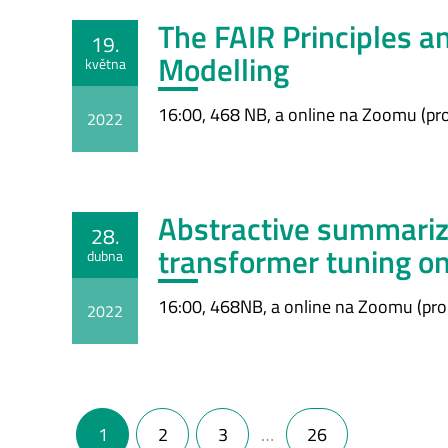
The FAIR Principles a
19.
Modelling
května
16:00, 468 NB, a online na Zoomu (pro
2022
Abstractive summariza
28.
transformer tuning o
dubna
16:00, 468NB, a online na Zoomu (pro 
2022
Navigace pro příspěvky
1
2
3
…
26