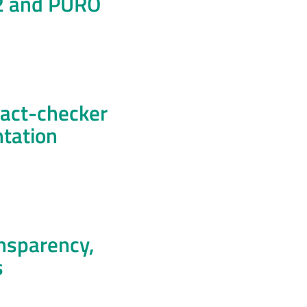
L2 and PURO
fact-checker
ntation
ansparency,
s