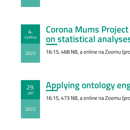
Corona Mums Project 
4.
on statistical analyse
května
16:15, 468 NB, a online na Zoomu (pro
2023
Applying ontology eng
29.
září
16:15, 473 NB, a online na Zoomu (pro
2022