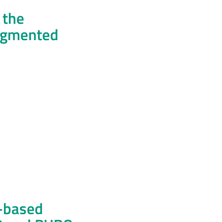
 the
Augmented
h-based