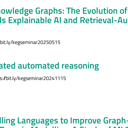
owledge Graphs: The Evolution of
s Explainable AI and Retrieval-
//bit.ly/kegseminar20250515
ated automated reasoning
s://bit.ly/kegseminar20241115
ling Languages to Improve Grap