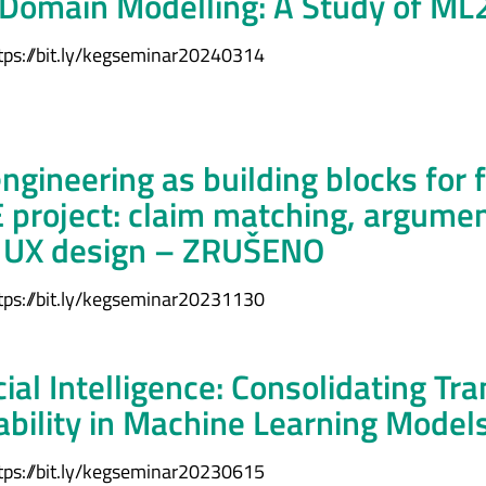
 Domain Modelling: A Study of M
tps://bit.ly/kegseminar20240314
ineering as building blocks for 
 project: claim matching, argume
d UX design – ZRUŠENO
tps://bit.ly/kegseminar20231130
cial Intelligence: Consolidating Tr
bility in Machine Learning Model
tps://bit.ly/kegseminar20230615