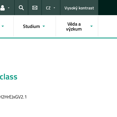
CZ
Vysoký kontrast
Odkazy pro uživatele
Hledat
Věda a
Studium
výzkum
class
H2HrEJxGV2.1