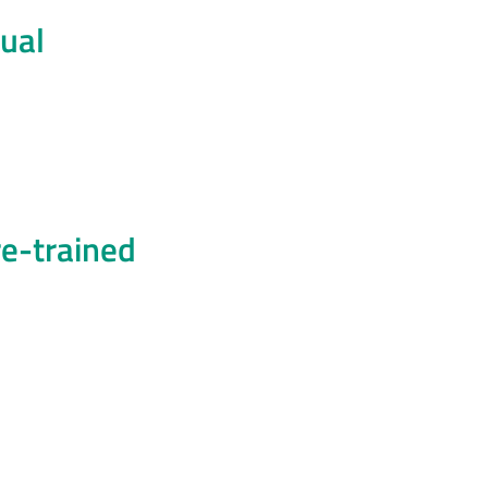
tual
re-trained