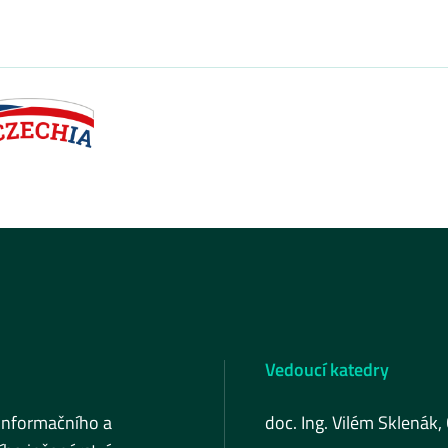
Vedoucí katedry
informačního a
doc. Ing. Vilém Sklenák,