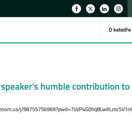
O katedře
 speaker’s humble contribution to 
esnet.zoom.us/j/98755756969?pwd=7VzP4G0hq8LwKLmcSV1n