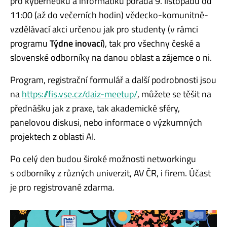
pro kybernetiku a informatiku pořádá 9. listopadu od
11:00 (až do večerních hodin) vědecko-komunitně-
vzdělávací akci určenou jak pro studenty (v rámci
programu
Týdne inovací
), tak pro všechny české a
slovenské odborníky na danou oblast a zájemce o ni.
Program, registrační formulář a další podrobnosti jsou
na
https://fis.vse.cz/daiz-meetup/
, můžete se těšit na
přednášku jak z praxe, tak akademické sféry,
panelovou diskusi, nebo informace o výzkumných
projektech z oblasti AI.
Po celý den budou široké možnosti networkingu
s odborníky z různých univerzit, AV ČR, i firem. Účast
je pro registrované zdarma.