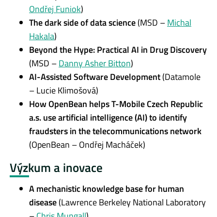
Ondřej Funiok
)
The dark side of data science
(MSD –
Michal
Hakala
)
Beyond the Hype: Practical AI in Drug Discovery
(MSD –
Danny Asher Bitton
)
AI-Assisted Software Development
(Datamole
– Lucie Klimošová)
How OpenBean helps T-Mobile Czech Republic
a.s. use artificial intelligence (AI) to identify
fraudsters in the telecommunications network
(OpenBean – Ondřej Macháček)
Výzkum a inovace
A mechanistic knowledge base for human
disease
(Lawrence Berkeley National Laboratory
–
Chris Mungall
)