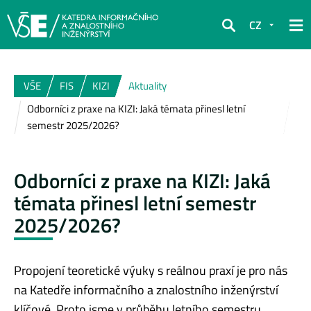
CZ
Hledat
VŠE
FIS
KIZI
Aktuality
Odborníci z praxe na KIZI: Jaká témata přinesl letní
semestr 2025/2026?
Odborníci z praxe na KIZI: Jaká
témata přinesl letní semestr
2025/2026?
Propojení teoretické výuky s reálnou praxí je pro nás
na Katedře informačního a znalostního inženýrství
klíčové. Proto jsme v průběhu letního semestru