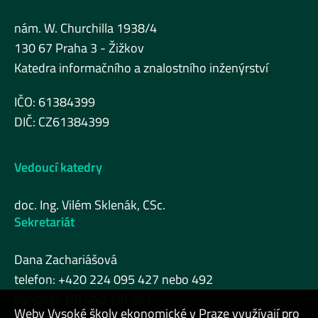
nám. W. Churchilla 1938/4
130 67 Praha 3 - Žižkov
Katedra informačního a znalostního inženýrství
IČO: 61384399
DIČ: CZ61384399
Vedoucí katedry
doc. Ing. Vilém Sklenák, CSc.
Sekretariát
Dana Zachariášová
telefon: +420 224 095 427 nebo 492
kancelář: NB 440, NB 381
Weby Vysoké školy ekonomické v Praze využívají pro